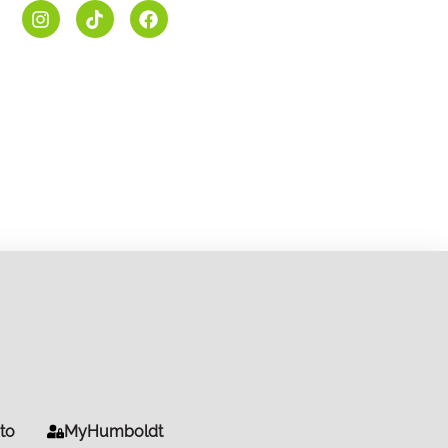
to
MyHumboldt