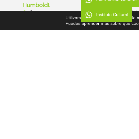
Humboldt
Cultura
Cursos
Institu
Instituto Cultural
Utilizamos cookies para ofrecerte la
Exámenes
Tallere
Puedes aprender más sobre qué cooki
Galería
Recurs
Contacto
Traducciones
© Todos los derechos reservados - Asociación Humboldt 2026