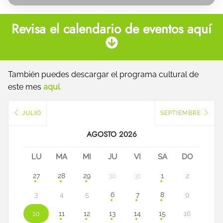
Revisa el calendario de eventos aquí
También puedes descargar el programa cultural de
este mes
aquí.
JULIO
SEPTIEMBRE
AGOSTO 2026
LU
MA
MI
JU
VI
SA
DO
27
28
29
30
31
1
2
3
4
5
6
7
8
9
10
11
12
13
14
15
16