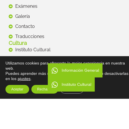
Exámenes
Galería
Contacto
Traducciones
Cultura
Instituto Cultural
Talleres
Utilizamos cookies para ofrecerte la mejor experiencia en nuestra
web.
Recursos
Información General
Puedes aprender más sobre qué cookies utilizamos o desactivarlas
Legal
en los
ajustes
.
Política de Privacidad
Instituto Cultural
Aceptar
Rechazar
Ajustes
Descargo de Responsabilidad
Términos y Condiciones
Copyright
Dirección
Vancouver E5-54 y Polonia.