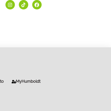
to
MyHumboldt