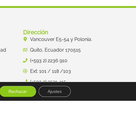
Dirección
Vancouver E5-54 y Polonia.
dad
Quito, Ecuador 170515
(+593 2) 2236 910
Ext: 101 / 118 /103
(+593 2) 2521 415
Rechazar
Ajustes
info@asociacion-humboldt.org.ec
Diseñado y desarrollado por:
alexanderviteria