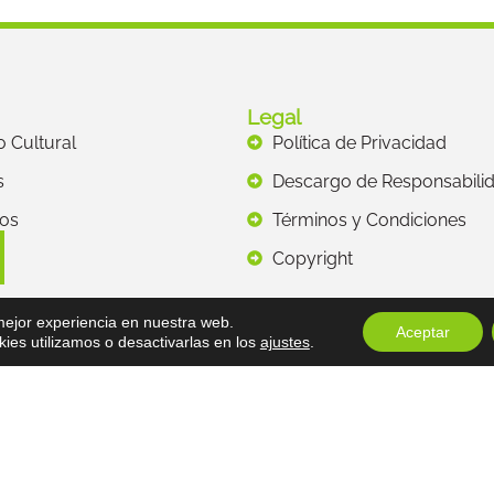
Legal
to Cultural
Política de Privacidad
s
Descargo de Responsabili
os
Términos y Condiciones
Copyright
 mejor experiencia en nuestra web.
Aceptar
es utilizamos o desactivarlas en los
ajustes
.