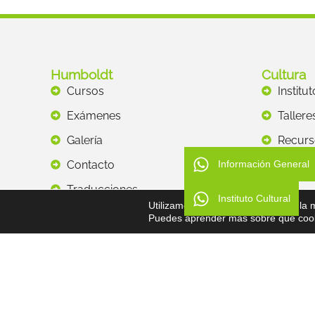
Humboldt
Cultura
Cursos
Institu
Exámenes
Tallere
Galería
Recurs
Contacto
Información General
Traducciones
Instituto Cultural
Utilizamos cookies para ofrecerte la
Puedes aprender más sobre qué cooki
© Todos los derechos reservados - Asociación Humboldt 2026