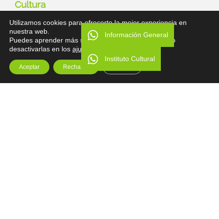
Cultura
Instituto Cultural
Utilizamos cookies para ofrecerte la mejor experiencia en
nuestra web.
Talleres
Información General
Puedes aprender más sobre qué cookies utilizamos o
desactivarlas en los
ajustes
.
Recursos
Instituto Cultural
Legal
Aceptar
Rechazar
Ajustes
Política de Privacidad
Descargo de Responsabilidad
Términos y Condiciones
Copyright
Dirección
Vancouver E5-54 y Polonia.
Quito, Ecuador 170515
(+593 2) 2236 910
Ext: 101 / 118 /103
(+593 2) 2521 415