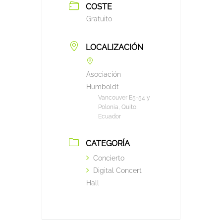
COSTE
Gratuito
LOCALIZACIÓN
Asociación
Humboldt
Vancouver E5-54 y
Polonia, Quito,
Ecuador
CATEGORÍA
Concierto
Digital Concert
Hall