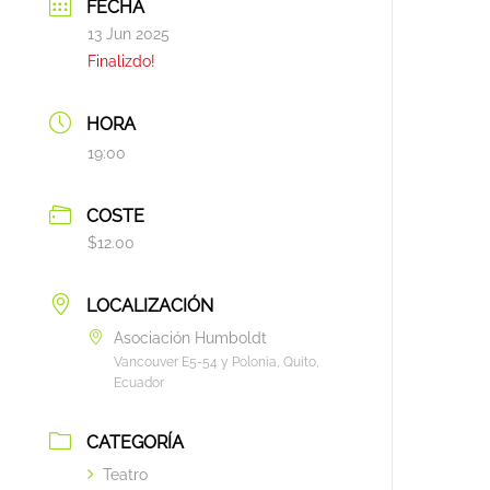
FECHA
13 Jun 2025
Finalizdo!
HORA
19:00
COSTE
$12.00
LOCALIZACIÓN
Asociación Humboldt
Vancouver E5-54 y Polonia, Quito,
Ecuador
CATEGORÍA
Teatro