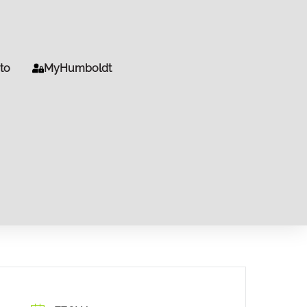
to
MyHumboldt