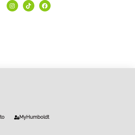
to
MyHumboldt