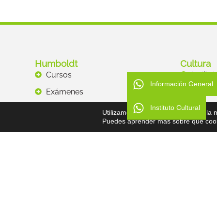
Humboldt
Cultura
Cursos
Institu
Información General
Exámenes
Tallere
Instituto Cultural
Galería
Recurs
Utilizamos cookies para ofrecerte la
Puedes aprender más sobre qué cooki
Contacto
Traducciones
© Todos los derechos reservados - Asociación Humboldt 2026