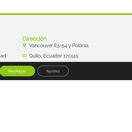
Dirección
Vancouver E5-54 y Polonia.
dad
Quito, Ecuador 170515
(+593 2) 2236 910
Rechazar
Ajustes
Ext: 101 / 118 /103
(+593 2) 2521 415
info@asociacion-humboldt.org.ec
Diseñado y desarrollado por:
alexanderviteria