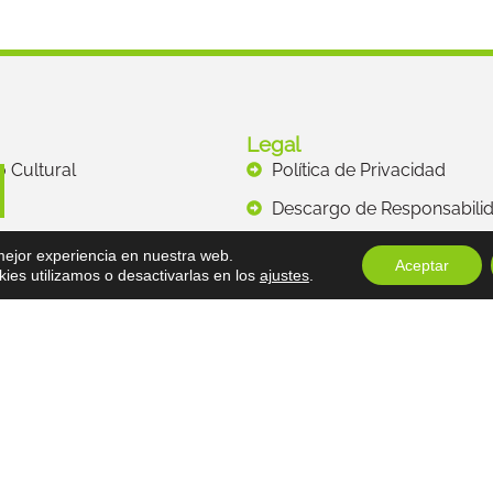
Legal
to Cultural
Política de Privacidad
s
Descargo de Responsabili
os
Términos y Condiciones
 mejor experiencia en nuestra web.
Aceptar
es utilizamos o desactivarlas en los
ajustes
.
Copyright