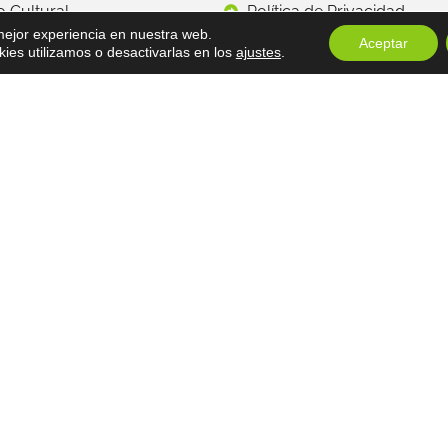
to Cultural
Política de Privacidad
 mejor experiencia en nuestra web.
Aceptar
s
Descargo de Responsabili
es utilizamos o desactivarlas en los
ajustes
.
os
Términos y Condiciones
Copyright