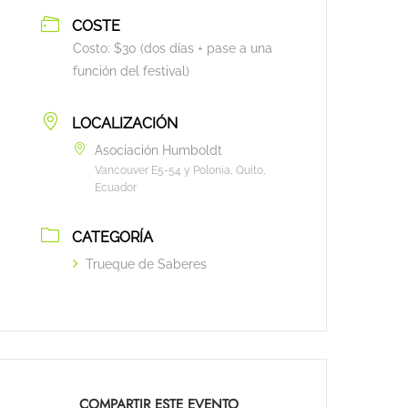
COSTE
Costo: $30 (dos días + pase a una
función del festival)
LOCALIZACIÓN
Asociación Humboldt
Vancouver E5-54 y Polonia, Quito,
Ecuador
CATEGORÍA
Trueque de Saberes
COMPARTIR ESTE EVENTO