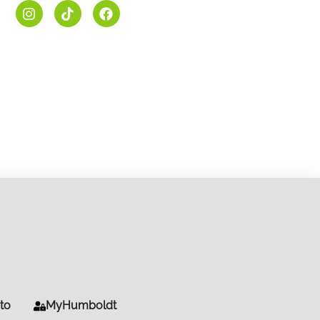
to
MyHumboldt