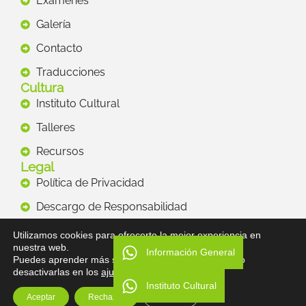
Exámenes
Galería
Contacto
Traducciones
Cultura
Instituto Cultural
Talleres
Recursos
Legal
Política de Privacidad
Descargo de Responsabilidad
Términos y Condiciones
Utilizamos cookies para ofrecerte la mejor experiencia en
nuestra web.
Información General
Copyright
Puedes aprender más sobre qué cookies utilizamos o
Dirección
desactivarlas en los
ajustes
.
Vancouver E5-54 y Polonia.
Instituto Cultural
Aceptar
Rechazar
Ajustes