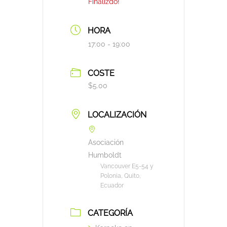
Finalizdo!
HORA
17:00 - 19:00
COSTE
$5.00
LOCALIZACIÓN
Asociación
Humboldt
Vancouver E5-54 y
Polonia, Quito,
Ecuador
CATEGORÍA