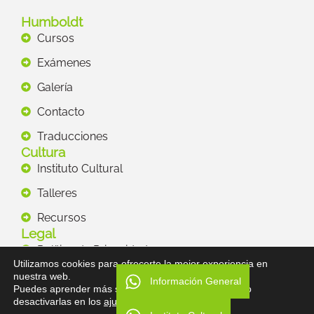
Humboldt
Cursos
Exámenes
Galería
Contacto
Traducciones
Cultura
Instituto Cultural
Talleres
Recursos
Legal
Política de Privacidad
Utilizamos cookies para ofrecerte la mejor experiencia en
Descargo de Responsabilidad
nuestra web.
Información General
Puedes aprender más sobre qué cookies utilizamos o
Términos y Condiciones
desactivarlas en los
ajustes
.